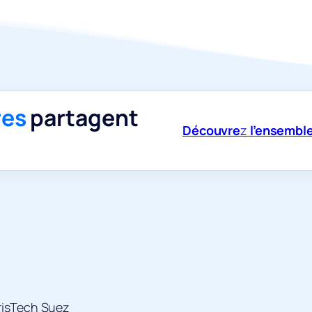
res
partagent
Découvre
z
l’ensemble
risTech Suez