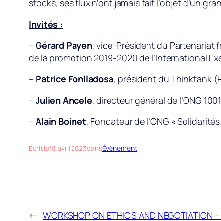
stocks, ses flux n’ont jamais fait l’objet d’un gra
Invités :
–
Gérard Payen
, vice-Président du Partenariat f
de la promotion 2019-2020 de l’International Ex
–
Patrice Fonlladosa
, président du Thinktank (
–
Julien Ancele
, directeur général de l’ONG 100
–
Alain Boinet
, Fondateur de l’ONG « Solidarités
Écrit le
18 avril 2023
dans
Évènement
←
WORKSHOP ON ETHICS AND NEGOTIATION – ON