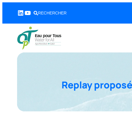
Aller
LinkedIn
YouTube
au
RECHERCHER
contenu
Replay proposé 