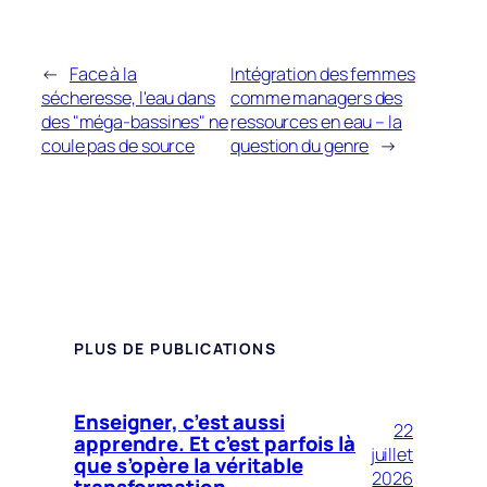
←
Face à la
Intégration des femmes
sécheresse, l'eau dans
comme managers des
des "méga-bassines" ne
ressources en eau – la
coule pas de source
question du genre
→
PLUS DE PUBLICATIONS
Enseigner, c’est aussi
22
apprendre. Et c’est parfois là
juillet
que s’opère la véritable
2026
transformation.