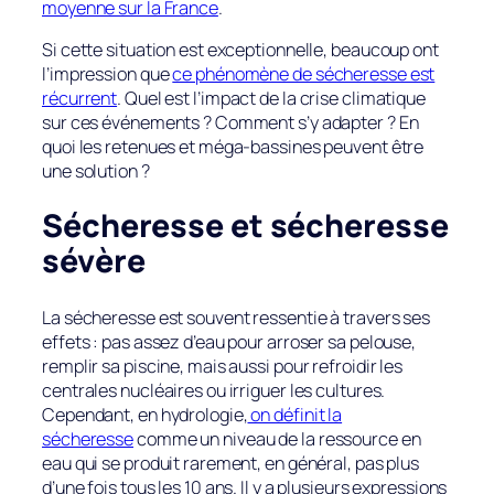
moyenne sur la France
.
Si cette situation est exceptionnelle, beaucoup ont
l’impression que
ce phénomène de sécheresse est
récurrent
. Quel est l’impact de la crise climatique
sur ces événements ? Comment s’y adapter ? En
quoi les retenues et méga-bassines peuvent être
une solution ?
Sécheresse et sécheresse
sévère
La sécheresse est souvent ressentie à travers ses
effets : pas assez d’eau pour arroser sa pelouse,
remplir sa piscine, mais aussi pour refroidir les
centrales nucléaires ou irriguer les cultures.
Cependant, en hydrologie,
on définit la
sécheresse
comme un niveau de la ressource en
eau qui se produit rarement, en général, pas plus
d’une fois tous les 10 ans. Il y a plusieurs expressions