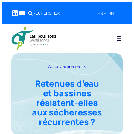
Aller
LinkedIn
YouTube
au
ENGLISH
RECHERCHER
contenu
Actus / événements
Retenues d’eau
et bassines
résistent-elles
aux sécheresses
récurrentes ?