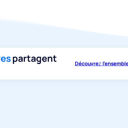
res
partagent
Découvre
z
l’ensemble