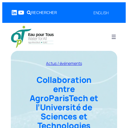
Aller
LinkedIn
YouTube
au
ENGLISH
RECHERCHER
contenu
Actus / événements
Collaboration
entre
AgroParisTech et
l’Université de
Sciences et
Technologies