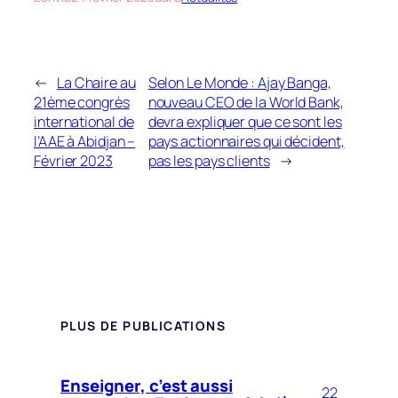
←
La Chaire au
Selon Le Monde : Ajay Banga,
21ème congrès
nouveau CEO de la World Bank,
international de
devra expliquer que ce sont les
l’AAE à Abidjan –
pays actionnaires qui décident,
Février 2023
pas les pays clients
→
PLUS DE PUBLICATIONS
Enseigner, c’est aussi
22