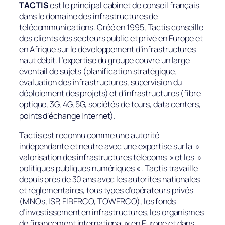
TACTIS
est le principal cabinet de conseil français
dans le domaine des infrastructures de
télécommunications. Créé en 1995, Tactis conseille
des clients des secteurs public et privé en Europe et
en Afrique sur le développement d’infrastructures
haut débit. L’expertise du groupe couvre un large
éventail de sujets (planification stratégique,
évaluation des infrastructures, supervision du
déploiement des projets) et d’infrastructures (fibre
optique, 3G, 4G, 5G, sociétés de tours, data centers,
points d’échange Internet).
Tactis est reconnu comme une autorité
indépendante et neutre avec une expertise sur la »
valorisation des infrastructures télécoms » et les »
politiques publiques numériques « . Tactis travaille
depuis près de 30 ans avec les autorités nationales
et réglementaires, tous types d’opérateurs privés
(MNOs, ISP, FIBERCO, TOWERCO), les fonds
d’investissement en infrastructures, les organismes
de financement internationaux en Europe et dans