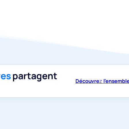
res
partagent
Découvre
z
l’ensemble